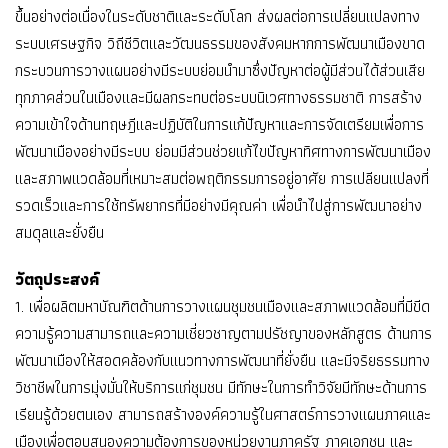
ขึ้นอย่างต่อเนื่องในระดับชาติและระดับโลก ส่งผลต่อการเปลี่ยนแปลงทาง
ระบบเศรษฐกิจ วิถีชีวิตและวัฒนธรรมของสังคมหากการพัฒนาเมืองขาด
กระบวนการวางแผนอย่างมีระบบย่อมนํามาซึ่งปัญหาต่อผู้มีส่วนได้ส่วนเสีย
ทุกภาคส่วนในเมืองและมีผลกระทบต่อระบบนิเวศทางธรรมชาติ การสร้าง
ความเข้าใจด้านทฤษฎีและปฏิบัติในการแก้ปัญหาและการจัดเตรียมเพื่อการ
พัฒนาเมืองอย่างมีระบบ ย่อมมีส่วนช่วยแก้ไขปัญหาทิศทางการพัฒนาเมือง
และสภาพแวดล้อมที่เหมาะสมต่อพฤติกรรมการอยู่อาศัย การเปลียนแปลงที่
รวดเร็วและการใช้ทรัพยากรที่มีอย่างมีคุณค่า เพื่อนําไปสู่การพัฒนาอย่าง
สมดุลและยั่งยืน
วัตถุประสงค์
1. เพื่อผลิตมหาบัณฑิตด้านการวางแผนชุมชนเมืองและสภาพแวดล้อมที่มีขีด
ความรู้ความสามารถและความเชี่ยวชาญตามปรัชญาของหลักสูตร ด้านการ
พัฒนาเมืองให้สอดคล้องกับแนวทางการพัฒนาที่ยั่งยืน และมีจริยธรรมทาง
วิชาชีพในการมุ่งมั่นให้บริการแก่ชุมชน มีทักษะในการทําวิจัยมีทักษะด้านการ
เรียนรู้ด้วยตนเอง สามารถสร้างองค์ความรู้ในศาสตร์การวางแผนภาคและ
เมืองเพื่อตอบสนองความต้องการของหน่วยงานภาครัฐ ภาคเอกชน และ