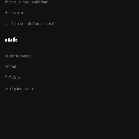
ข่าวการประกวดของนักศึกษา
ข่าวประกาศ
รางวัล/ผลงาน นักศึกษา/อาจารย์
คลังสื่อ
อัลบั้มภาพกิจกรรม
วีดีทัศน์
สื่อสิ่งพิมพ์
ตราสัญลักษณ์คณะฯ