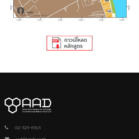
02-329-8365
aad@kmitl.ac.th