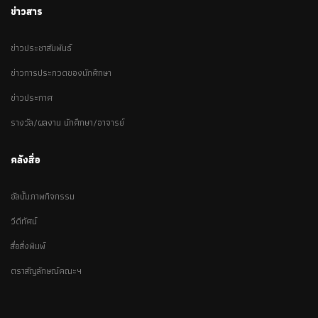
ข่าวสาร
ข่าวประชาสัมพันธ์
ข่าวการประกวดของนักศึกษา
ข่าวประกาศ
รางวัล/ผลงาน นักศึกษา/อาจารย์
คลังสื่อ
อัลบั้มภาพกิจกรรม
วีดีทัศน์
สื่อสิ่งพิมพ์
ตราสัญลักษณ์คณะฯ