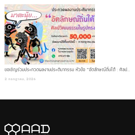
ขอเชิญร่วมประกวดผลงานประติมากรรม หัวข้อ “อัตลักษณ์ถิ่นใต้ : ศิลปวัฒนธรรมในรูปทรง” ชิงเงินรางวัลรวมกว่า 50,000 บาท
2 กรกฎาคม, 2026