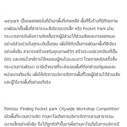
.
we!park เป็นแพลตฟอร์มที่นำเอาพื้นที่
เศษเหลือ พื้นที่ทิ้งร้างที่มีศักยภาพ
มาพัฒนาเป็นพื้นที่สาธารณะสีเขี
ยวขนาดเล็ก หรือ Pocket Park ผ่าน
กระบวนการรับฟังความคิดเห็
นจากผู้มีส่วนได้ส่วนเสี
ยและการออกแบบ
อย่างมีส่วนร่
วมในทุกระดับขั้นตอน เพื่อให้เกิดเป็นการพัฒนาพื้นที่
สีเขียว
อย่างยั่งยืน สามารถสร้างเสริมคุณภาพชีวิต สร้างระบบนิเวศเมืองที่เป็น
มิตร และตอบโจทย์การใช้คนของผู้
คนในระยะยาว โดยภายหลังเสร็จสิ้น
กระบวนการพั
ฒนา เรามีเป้าหมายที่จะส่งมอบพื้นที่
ดังกล่าวแก่ชุมชนและ
หน่วยงานท้
องถิ่น เพื่อให้เกิดการบริหารจัดการพื้
นที่โดยผู้มีส่วนได้ส่วนเสี
ย
และผู้ใช้งานพื้นที่อย่างแท้
จริง
.
กิจกรรม ‘Finding Pocket park Citywide Workshop Competition’
เปิดพื้นที่ระดมความคิด ตามหาไอเดียการบริหารจั
ดการสวนสาธารณะ
ขนาดเล็กอย่างยั่
งยืน จึงได้ถูกจัดทำขึ้นมาเพื่
อตามหาไอเดียในการบริหารจั