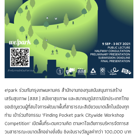
e!park ร่วมกับกรุงเทพมหานคร สำนักงานกองทุนสนับสนุนการสร้
าง
เสริมสุขภาพ (สสส.) สมัชชาสุขภาพ และสมาคมภูมิสถาปนิกประเทศไทย
ขอเชิญชวนผู้ที่สนใจการพัฒนาพื้
นที่สาธารณะสีเขียวขนาดเล็
กในเมืองทุก
ท่าน เข้าร่วมกิจกรรม ‘Finding Pocket park Citywide Workshop
Competition’ เปิดพื้นที่ระดมความคิด ตามหาไอเดียการบริหารจั
ดการส
วนสาธารณะขนาดเล็กอย่างยั่
งยืน ชิงเงินรางวัลมูลค่ากว่า 100,000 บาท