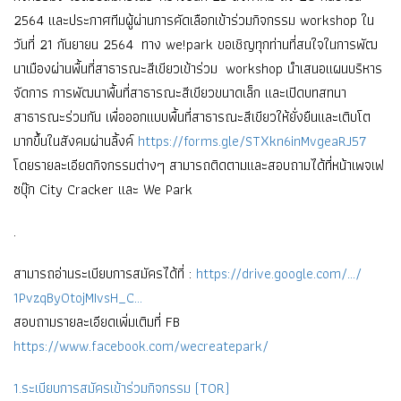
2564
และประกาศทีมผู้ผ่านการคัดเลื
อกเข้าร่วมกิจกรรม workshop ใน
วันที่ 21 กันยายน 2564 ทาง we!park ขอเชิญทุกท่านที่สนใจในการพั
ฒ
นาเมืองผ่านพื้นที่สาธารณะสี
เขียวเข้าร่วม workshop นําเสนอแผนบริหาร
จัดการ การพัฒนาพื้นที่สาธารณะสีเขี
ยวขนาดเล็ก และเปิดบทสทนา
สาธารณะร่วมกัน เพื่อออกแบบพื้นที่สาธารณะสีเขี
ยวให้ยั่งยืนและเติบโต
มากขึ้
นในสังคมผ่านลิ้งค์
https://forms.gle/
STXkn6inMvgeaRJ57
โดยรายละเอียดกิจกรรมต่างๆ สามารถติดตามและสอบถามได้ที่หน้
าเพจเฟ
ซบุ๊ก City Cracker และ We Park
.
สามารถอ่านระเบียบการสมัครได้ที่
:
https://drive.google.com/…/
1PvzqByOtojMIvsH_C…
สอบถามรายละเอียดเพิ่มเติมที่ FB
https://www.facebook.com/wecreatepark/
1.ระเบียบการสมัครเข้าร่วมกิจกรรม (TOR)