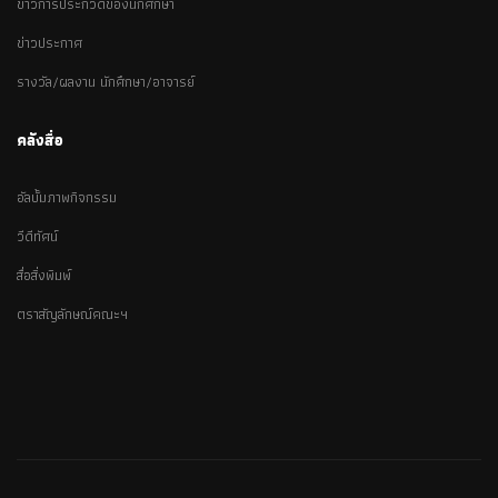
ข่าวการประกวดของนักศึกษา
ข่าวประกาศ
รางวัล/ผลงาน นักศึกษา/อาจารย์
คลังสื่อ
อัลบั้มภาพกิจกรรม
วีดีทัศน์
สื่อสิ่งพิมพ์
ตราสัญลักษณ์คณะฯ