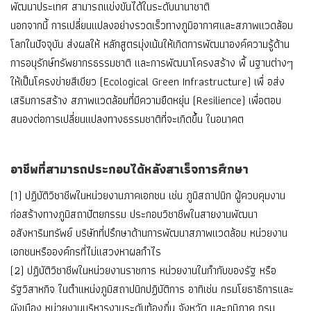
พัฒนาประเทศ สามารถแข่งขันได้ในระดับนานาชาติ
นอกจากนี้ การเปลี่ยนแปลงอย่างรวดเร็วทางภูมิอากาศและสภาพแวดล้อม
โลกในปัจจุบัน ส่งผลให้ หลักสูตรมุ่งเน้นให้เกิดการพัฒนาองค์ความรู้ด้าน
การอนุรักษ์ทรัพยากรธรรมชาติ และการพัฒนาโครงสร้าง พื้ นฐานต่างๆ
ให้เป็นโครงข่ายสีเขียว (Ecological Green Infrastructure) เพื่ อส่ง
เสริมการสร้าง สภาพแวดล้อมที่มีความยืดหยุ่น (Resilience) เพื่อตอบ
สนองต่อการเปลี่ยนแปลงทางธรรมชาติที่จะเกิดขึ้น ในอนาคต
อาชีพที่สามารถประกอบได้หลังสาเร็จการศึกษา
(1) ปฏิบัติวิชาชีพในหน่วยงานภาคเอกชน เช่น ภูมิสถาปนิก ผู้ควบคุมงาน
ก่อสร้างทางภูมิสถาปัตยกรรม ประกอบวิชาชีพในสายงานพัฒนา
อสังหาริมทรัพย์ บริษัทที่ปรึกษาด้านการพัฒนาสภาพแวดล้อม หน่วยงาน
เอกชนหรือองค์กรที่ไม่แสวงหาผลกำไร
(2) ปฏิบัติวิชาชีพในหน่วยงานราชการ หน่วยงานในกำกับของรัฐ หรือ
รัฐวิสาหกิจ ในตำแหน่งภูมิสถาปนิกปฏิบัติการ อาทิเช่น กรมโยธาธิการและ
ผังเมือง หน่วยงานบริหารงานระดับท้องถิ่น จังหวัด และภูมิภาค กรม