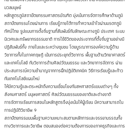
มวลมนุษย์
หลักสูตรภูมิสถาปัตยกรรมศาสตรบัณฑิต มุ่งเน้นการจัดการศึกษาด้านภูมิ
สถาปัตยกรรมโดยผ่านการ เรียนรู้ภายใต้การทำความเข้าใจผ่านมรดกภูมิ
ทัศน์ไทย รูปแบบการตั้งถิ่นฐานที่สัมพันธ์กับลักษณะทางภูมิ ประเทศ ระบบ
นิเวศและทรัพยากรธรรมชาติ การใช้ชีวิตของประชากรที่ตั้งถิ่นฐานอย่างมี
ปฏิสัมพันธ์ทั้ง ภายในและระหว่างชุมชน โดยบูรณาการองค์ความรู้ด้าน
วิชาการทั้งในภาคทฤษฎี เน้นการประยุกต์วิชาการ พื้นฐานด้านวิทยาศาสตร์
และเทคโนโลยี กับวิชาการด้านศิลปวัฒนธรรม และวิทยาการจัดการ ผ่าน
ประสบการณ์ความชำนาญจากการฝึกปฏิบัติเทคนิค วิธีการเรียนรู้และก้าว
ทันเทคโนโลยีแผนใหม่
ให้มีความรู้และตระหนักถึงความเชื่อมโยงกับสหศาสตร์แขนงต่างๆ ทั้ง
สังคมศาสตร์ มนุษยศาสตร์ ศิลปวัฒนธรรมของชาติและต่างชาติ
การจัดการเรียนการสอนในหลักสูตรจึงมุ่งเน้นให้ผู้เรียน มีความสามารถใน
การปฏิบัติวิชาชีพ 9
สถาปัตยกรรมบนพื้นฐานความเหมาะสมตามหลักการและจรรยาบรรณทั้ง
ทางวิชาการและวิชาชีพ ตอบสนองต่อความต้องการของภาคธุรกิจและการ