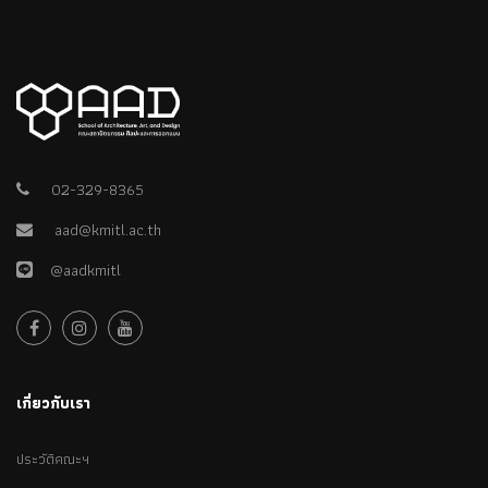
02-329-8365
aad@kmitl.ac.th
@aadkmitl
เกี่ยวกับเรา
ประวัติคณะฯ