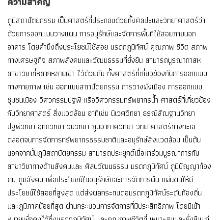
ความสำคัญ
ภูมิสถาปัตยกรรม เป็นศาสตร์ที่ประกอบด้วยทั้งศิลปะและวิทยาศาสตร์ว่า
ด้วยการออกแบบวางแผน การอนุรักษ์และจัดการพื้นที่ใช้สอยภายนอก
อาคาร โดยคำนึงถึงประโยชน์ใช้สอย มรดกภูมิทัศน์ คุณภาพ ชีวิต สภาพ
ทางเศรษฐกิจ สภาพสังคมและวัฒนธรรมที่ยั่งยืน สามารถบูรณากาสห
สาขาวิชาที่หลากหลายเข้า ไว้ด้วยกัน ทั้งศาสตร์ที่เกี่ยวข้องกับการออกแบบ
ทางกายภาพ เช่น ออกแบบสถาปัตยกรรม การวางผังเมือง การออกแบบ
ชุมชนเมือง วิศวกรรมปฐพี หรือวิศวกรรมทรัพยากรน้ำ ศาสตร์ที่เกี่ยวข้อง
กับวิทยาศาสตร์ สิ่งแวดล้อม อาทิเช่น นิเวศวิทยา ธรณีสัณฐานวิทยา
ปฐพีวิทยา อุทกวิทยา วนวิทยา ภูมิอากาศวิทยา วิทยาศาสตร์ทางทะเล
ตลอดจนการจัดการทรัพยากรธรรมชาติและอนุรักษ์สิ่งแวดล้อม เป็นต้น
นอกจากนั้นภูมิสถาปัตยกรรม สามารถประยุกต์เนื้อหาร่วมบูรณาการกับ
สาขาวิชาทางด้านสังคมและ ศิลปวัฒนธรรม มรดกภูมิทัศน์ ภูมิปัญญาท้อง
ถิ่น ภูมิสังคม เพื่อประโยชน์ในอนุรักษ์และการจัดการผืน แผ่นดินให้มี
ประโยชน์ใช้สอยที่สูงสุด แต่ส่งผลกระทบต่อมรดกภูมิทัศน์ระดับท้องถิ่น
และภูมิภาคน้อยที่สุด ผ่านกระบวนการจัดการที่มีประสิทธิภาพ โดยมีเป้า
หมายเพื่อคงไว้ซึ่งมรดกภูมิทัศน์ และคุณภาพชีวิตที่ เหมาะสมและยั่งยืนแก่