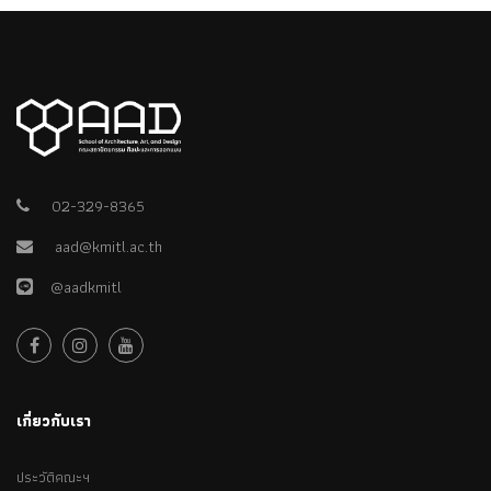
02-329-8365
aad@kmitl.ac.th
@aadkmitl
เกี่ยวกับเรา
ประวัติคณะฯ