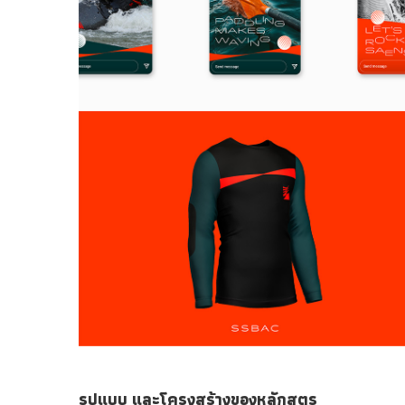
รูปแบบ และโครงสร้างของหลักสูตร