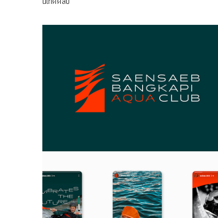
นิเทศศิลป์