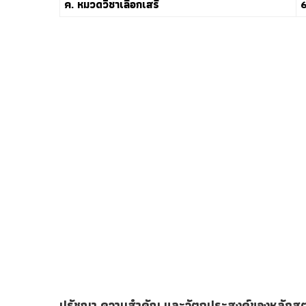
ค. หมวดวิชาเลือกเสรี
6
ปรัชญา ความสำคัญ และวัตถุประสงค์ของหลักสู