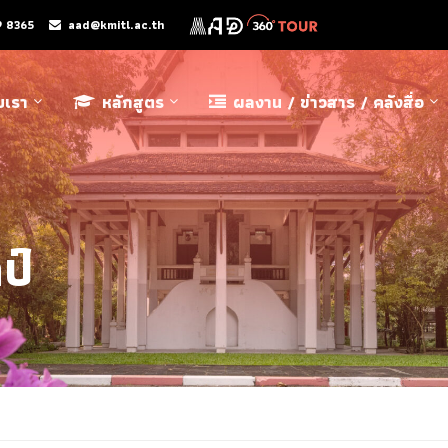
9 8365
aad@kmitl.ac.th
ับเรา
หลักสูตร
ผลงาน / ข่าวสาร / คลังสื่อ
ป์