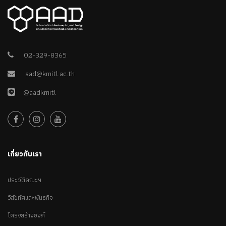
02-329-8365
aad@kmitl.ac.th
@aadkmitl
เกี่ยวกับเรา
ประวัติคณะฯ
วิสัยทัศและพันธกิจ
โครงสร้างองค์