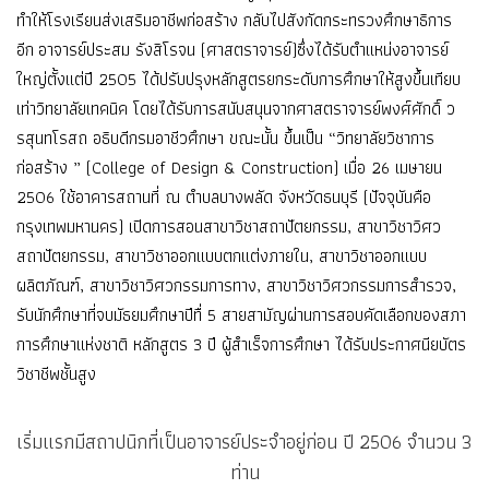
ทำให้โรงเรียนส่งเสริมอาชีพก่อสร้าง กลับไปสังกัดกระทรวงศึกษาธิการ
อีก อาจารย์ประสม รังสิโรจน (ศาสตราจารย์)ซึ่งได้รับตำแหน่งอาจารย์
ใหญ่ตั้งแต่ปี 2505 ได้ปรับปรุงหลักสูตรยกระดับการศึกษาให้สูงขึ้นเทียบ
เท่าวิทยาลัยเทคนิค โดยได้รับการสนับสนุนจากศาสตราจารย์พงศ์ศักดิ์ ว
รสุนทโรสถ อธิบดีกรมอาชีวศึกษา ขณะนั้น ขึ้นเป็น “วิทยาลัยวิชาการ
ก่อสร้าง ” (College of Design & Construction) เมื่อ 26 เมษายน
2506 ใช้อาคารสถานที่ ณ ตำบลบางพลัด จังหวัดธนบุรี (ปัจจุบันคือ
กรุงเทพมหานคร) เปิดการสอนสาขาวิชาสถาปัตยกรรม, สาขาวิชาวิศว
สถาปัตยกรรม, สาขาวิชาออกแบบตกแต่งภายใน, สาขาวิชาออกแบบ
ผลิตภัณฑ์, สาขาวิชาวิศวกรรมการทาง, สาขาวิชาวิศวกรรมการสำรวจ,
รับนักศึกษาที่จบมัธยมศึกษาปีทื่ 5 สายสามัญผ่านการสอบคัดเลือกของสภา
การศึกษาแห่งชาติ หลักสูตร 3 ปี ผู้สำเร็จการศึกษา ได้รับประกาศนียบัตร
วิชาชีพชั้นสูง
เริ่มแรกมีสถาปนิกที่เป็นอาจารย์ประจำอยู่ก่อน ปี 2506 จำนวน 3
ท่าน