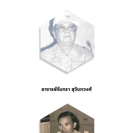
อาจารย์จันทรา สุวินทวงศ์