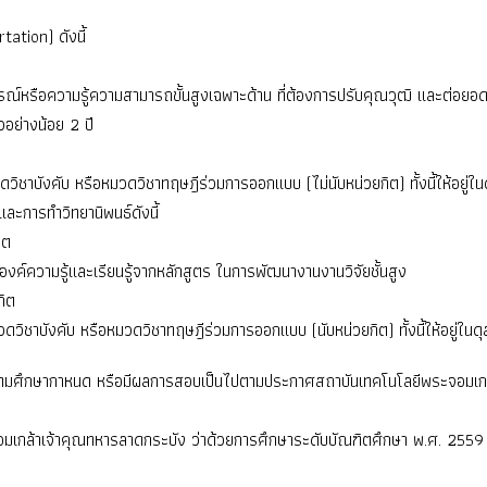
tation) ดังนี้
ะสบการณ์หรือความรู้ความสามารถขั้นสูงเฉพาะด้าน ที่ต้องการปรับคุณวุฒิ และต่อยอด
อย่างน้อย 2 ปี
ิชาบังคับ หรือหมวดวิชาทฤษฎีร่วมการออกแบบ (ไม่นับหน่วยกิต) ทั้งนี้ให้อยู
ละการทำวิทยานิพนธ์ดังนี้
ิต
านองค์ความรู้และเรียนรู้จากหลักสูตร ในการพัฒนางานงานวิจัยชั้นสูง
กิต
วิชาบังคับ หรือหมวดวิชาทฤษฎีร่วมการออกแบบ (นับหน่วยกิต) ทั้งนี้ให้อยู่
มศึกษากาหนด หรือมีผลการสอบเป็นไปตามประกาศสถาบันเทคโนโลยีพระจอมเกล้า
มเกล้าเจ้าคุณทหารลาดกระบัง ว่าด้วยการศึกษาระดับบัณฑิตศึกษา พ.ศ. 2559 แ