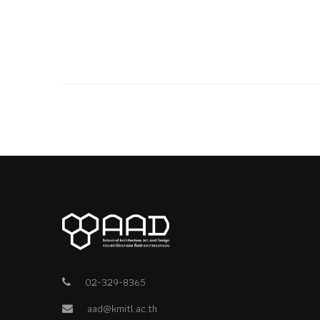
02-329-8365
aad@kmitl.ac.th