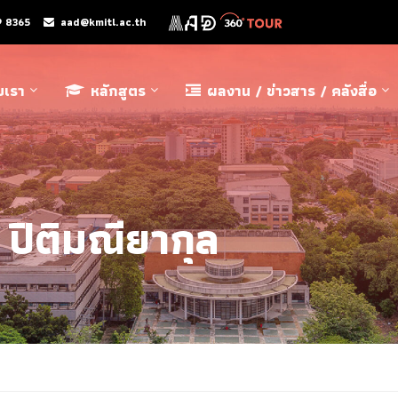
9 8365
aad@kmitl.ac.th
ับเรา
หลักสูตร
ผลงาน / ข่าวสาร / คลังสื่อ
ปิติมณียากุล