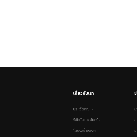
เกี่ยวกับเรา
ข
ประวัติคณะฯ
ข
วิสัยทัศและพันธกิจ
ข
โครงสร้างองค์
ข