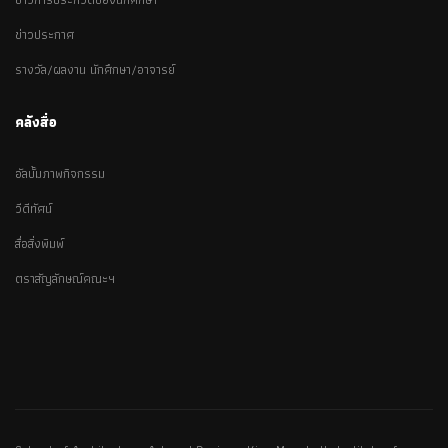
ข่าวประกาศ
รางวัล/ผลงาน นักศึกษา/อาจารย์
คลังสื่อ
อัลบั้มภาพกิจกรรม
วีดีทัศน์
สื่อสิ่งพิมพ์
ตราสัญลักษณ์คณะฯ