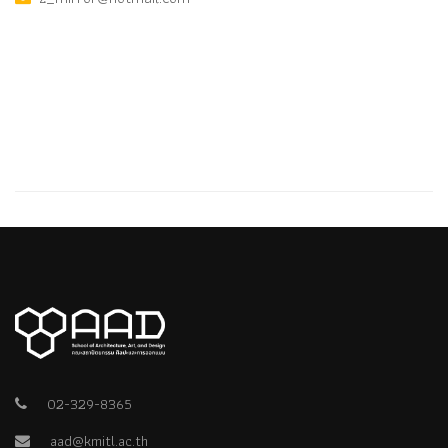
02-329-8365
aad@kmitl.ac.th