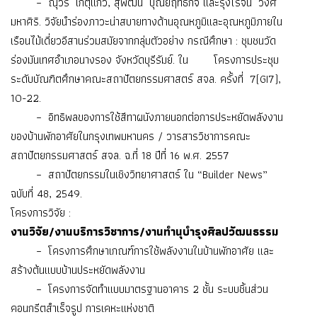
– ณุวีร์ เกตุแก้ว, สุพัฒน์ บุณยฤทธิกิจ และรุ่งโรจน์ วงศ์
มหาศิริ. วิจัยนำร่องภาวะน่าสบายทางด้านอุณหภูมิและอุณหภูมิภายใน
เรือนไม้เดี่ยวอีสานร่วมสมัยจากกลุ่มตัวอย่าง กรณีศึกษา : ชุมชนวัด
ร่องมันเทศอำเภอนางรอง จังหวัดบุรีรัมย์. ใน โครงการประชุม
ระดับบัณฑิตศึกษาคณะสถาปัตยกรรมศาสตร์ สจล. ครั้งที่ 7(GI7),
10-22.
– อิทธิพลของการใช้สีทาผนังภายนอกต่อการประหยัดพลังงาน
ของบ้านพักอาศัยในกรุงเทพมหานคร / วารสารวิชาการคณะ
สถาปัตยกรรมศาสตร์ สจล. ฉ.ที่ 18 ปีที่ 16 พ.ศ. 2557
– สถาปัตยกรรมในเชิงวิทยาศาสตร์ ใน “Builder News”
ฉบับที่ 48, 2549.
โครงการวิจัย :
งานวิจัย/งานบริการวิชาการ/งานทำนุบำรุงศิลปวัฒนธรรม
– โครงการศึกษาเกณฑ์การใช้พลังงานในบ้านพักอาศัย และ
สร้างต้นแบบบ้านประหยัดพลังงาน
– โครงการจัดทำแบบมาตรฐานอาคาร 2 ชั้น ระบบชิ้นส่วน
คอนกรีตสำเร็จรูป การเคหะแห่งชาติ