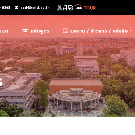
9 8365
aad@kmitl.ac.th
ับเรา
หลักสูตร
ผลงาน / ข่าวสาร / คลังสื่อ
ร