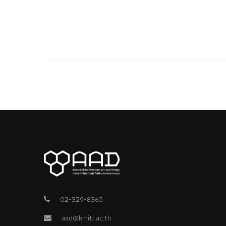
02-329-8365
aad@kmitl.ac.th