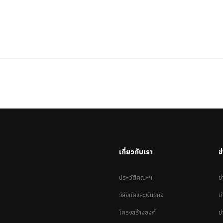
เกี่ยวกับเรา
ข
ประวัติคณะฯ
ข
วิสัยทัศและพันธกิจ
ข
โครงสร้างองค์
ข