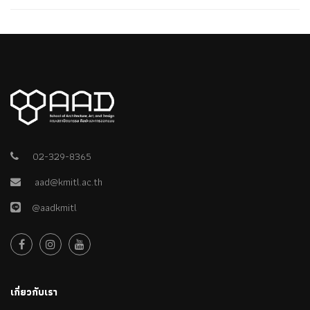
02-329-8365
aad@kmitl.ac.th
@aadkmitl
เกี่ยวกับเรา