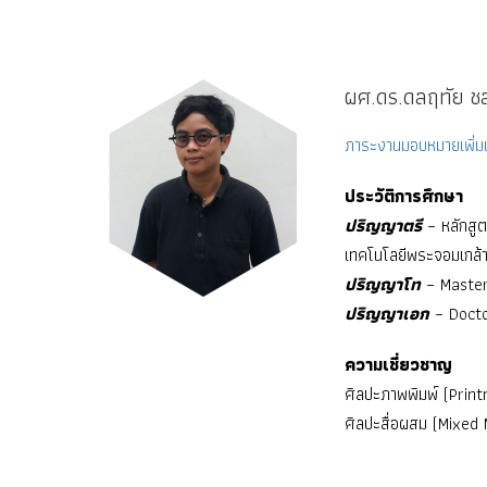
ผศ.ดร.ดลฤทัย ชล
ภาระงานมอบหมายเพิ่มเ
ประวัติการศึกษา
ปริญญาตรี
– หลักสู
เทคโนโลยีพระจอมเกล้
ปริญญาโท
– Master
ปริญญาเอก
– Docto
ความเชี่ยวชาญ
ศิลปะภาพพิมพ์ (Prin
ศิลปะสื่อผสม (Mixed 