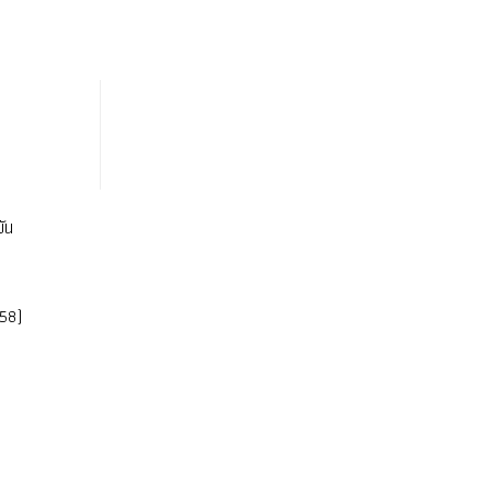
ัน
58)