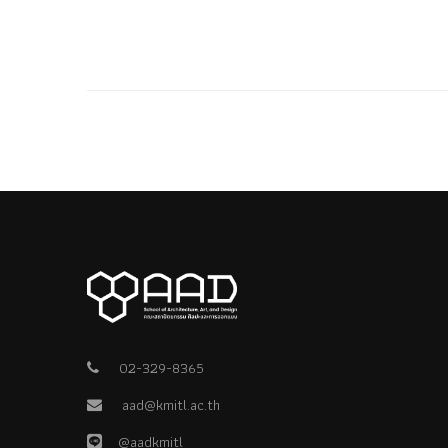
02-329-8365
aad@kmitl.ac.th
@aadkmitl