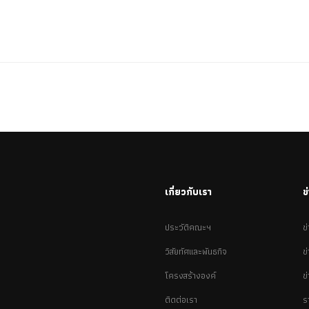
เกี่ยวกับเรา
ข
ประวัติคณะฯ
ข
วิสัยทัศและพันธกิจ
ข
โครงสร้างองค์
ข
ติดต่อเรา
ร