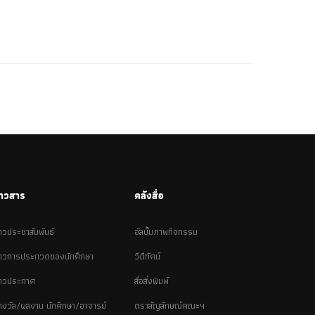
่าวสาร
คลังสื่อ
่าวประชาสัมพันธ์
อัลบั้มภาพกิจกรรม
่าวการประกวดของนักศึกษา
วีดีทัศน์
่าวประกาศ
สื่อสิ่งพิมพ์
างวัล/ผลงาน นักศึกษา/อาจารย์
ตราสัญลักษณ์คณะฯ