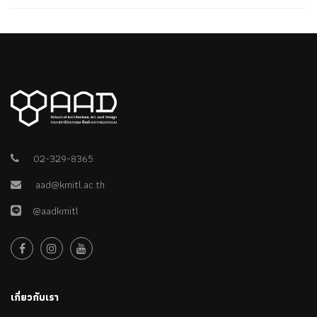
02-329-8365
aad@kmitl.ac.th
@aadkmitl
เกี่ยวกับเรา