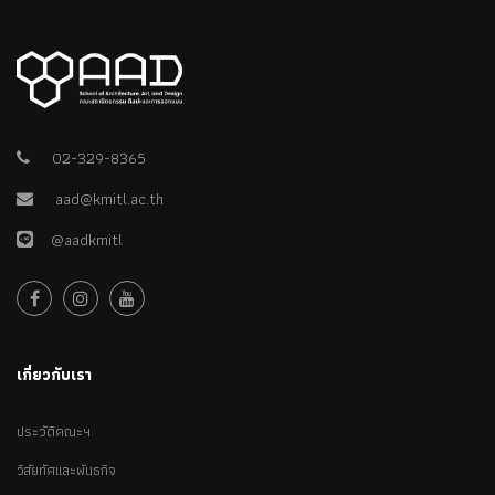
02-329-8365
aad@kmitl.ac.th
@aadkmitl
เกี่ยวกับเรา
ประวัติคณะฯ
วิสัยทัศและพันธกิจ