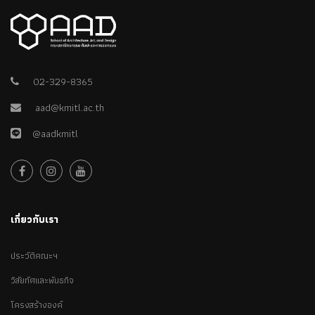
02-329-8365
aad@kmitl.ac.th
@aadkmitl
เกี่ยวกับเรา
ประวัติคณะฯ
วิสัยทัศและพันธกิจ
โครงสร้างองค์