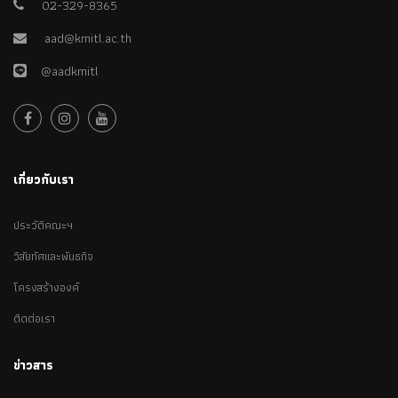
02-329-8365
aad@kmitl.ac.th
@aadkmitl
เกี่ยวกับเรา
ประวัติคณะฯ
วิสัยทัศและพันธกิจ
โครงสร้างองค์
ติดต่อเรา
ข่าวสาร