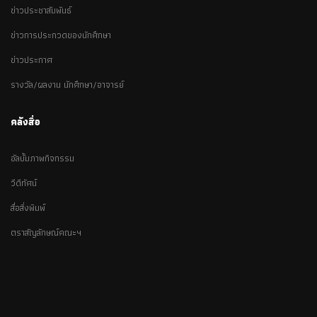
ข่าวประชาสัมพันธ์
ข่าวการประกวดของนักศึกษา
ข่าวประกาศ
รางวัล/ผลงาน นักศึกษา/อาจารย์
คลังสื่อ
อัลบั้มภาพกิจกรรม
วีดีทัศน์
สื่อสิ่งพิมพ์
ตราสัญลักษณ์คณะฯ