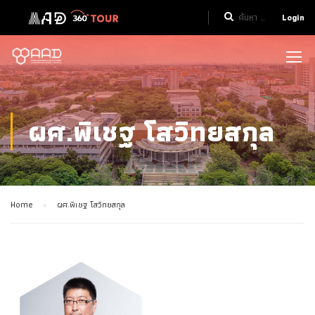
Login
ผศ.พิเชฐ โสวิทยสกุล
Home
ผศ.พิเชฐ โสวิทยสกุล