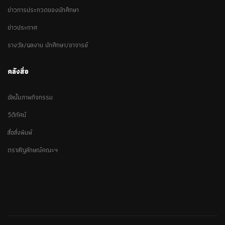
ข่าวการประกวดของนักศึกษา
ข่าวประกาศ
รางวัล/ผลงาน นักศึกษา/อาจารย์
คลังสื่อ
อัลบั้มภาพกิจกรรม
วีดีทัศน์
สื่อสิ่งพิมพ์
ตราสัญลักษณ์คณะฯ