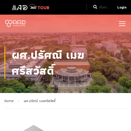
Login
ผศ.ปรัศณี เมฆ
ศรีสวัสดิ์
Home
ผศ.ปรัศณี เมฆศรีสวัสดิ์