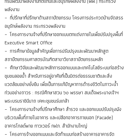
กรมพัฒนาพลังงานทดแทนและอนุรักษ์พลังงาน (พพ.) กระทรวง
พลังงาน
– ที่ปรึกษาที่ปรึกษาด้านสถาปัตยกรรม โครงการประกวดบ้านจัดสรร
อนุรักษ์พลังงาน กระทรวงพลังงาน
– โครงการงานจ้างที่ปรึกษาออกแบบตกแต่งภายในเพื่อปรับปรุงพื้นที่
Executive Smart Office
– การศึกษาข้อมูลสำคัญเพื่อการปรับปรุงและพัฒนาหลักสูต
สถาปัตยกรรมศาสตรบัณฑิตสาขาวิชาสถาปัตยกรรมหลัก
– ศึกษาวิจัยและพัฒนาหลักการออกแบบและเทคโนโลยีระบบก่อสร้าง
ชุมชนลอยน้ำ สำหรับการอยู่อาศัยที่เป็นมิตรต่อธรรมชาติและสิ่ง
แวดล้อมอย่างยั่งยืน เพื่อเป็นการแก้ปัญหาการดำรงชีวิตในภาวะน้ำ
ท่วมอย่างถาวร : กรณีศึกษาสวน ๖๐ พรรษา สมเด็จพระนางเจ้าฯ
พระบรมราชินีนาถ เคหะชุมชนร่มเกล้า
– โครงการงานจ้างที่ปรึกษาศึกษา สำรวจ และออกแบบปรับปรุงผัง
บริเวณพื้นที่ภายในอาคาร และเปลือกอาคารภายนอก (Facade)
อาคารโกลด์พาย ทาวเวอร์ กฟภ. สำนักงานใหญ่
– โครงการจ้างออกแบบและจัดทำแบบก่อสร้างอาคารอาคารจัด