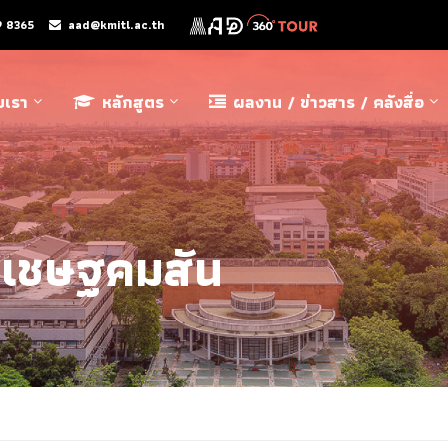
9 8365
aad@kmitl.ac.th
ับเรา
หลักสูตร
ผลงาน / ข่าวสาร / คลังสื่อ
รเชษฐคมสัน