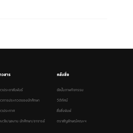
่าวสาร
คลังสื่อ
่าวประชาสัมพันธ์
อัลบั้มภาพกิจกรรม
่าวการประกวดของนักศึกษา
วีดีทัศน์
่าวประกาศ
สื่อสิ่งพิมพ์
างวัล/ผลงาน นักศึกษา/อาจารย์
ตราสัญลักษณ์คณะฯ