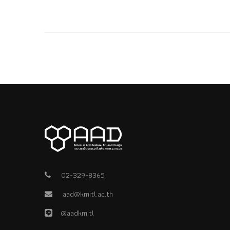
02-329-8365
aad@kmitl.ac.th
@aadkmitl