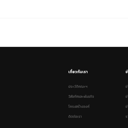
เกี่ยวกับเรา
ข
ประวัติคณะฯ
ข
วิสัยทัศและพันธกิจ
ข
โครงสร้างองค์
ข
ติดต่อเรา
ร