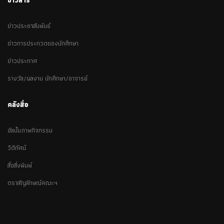
ข่าวสาร
ข่าวประชาสัมพันธ์
ข่าวการประกวดของนักศึกษา
ข่าวประกาศ
รางวัล/ผลงาน นักศึกษา/อาจารย์
คลังสื่อ
อัลบั้มภาพกิจกรรม
วีดีทัศน์
สื่อสิ่งพิมพ์
ตราสัญลักษณ์คณะฯ