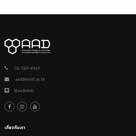
02-329-8365
aad@kmitl.ac.th
@aadkmitl
เกี่ยวกับเรา