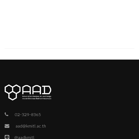
02-329-8365
aad@kmitl.ac.th
@aadkmitl