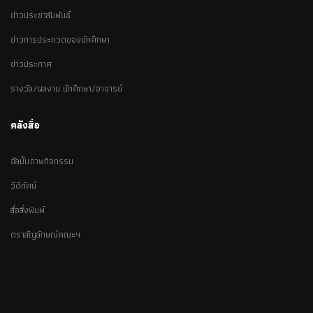
ข่าวประชาสัมพันธ์
ข่าวการประกวดของนักศึกษา
ข่าวประกาศ
รางวัล/ผลงาน นักศึกษา/อาจารย์
คลังสื่อ
อัลบั้มภาพกิจกรรม
วีดีทัศน์
สื่อสิ่งพิมพ์
ตราสัญลักษณ์คณะฯ