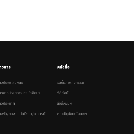
่าวสาร
คลังสื่อ
่าวประชาสัมพันธ์
อัลบั้มภาพกิจกรรม
่าวการประกวดของนักศึกษา
วีดีทัศน์
่าวประกาศ
สื่อสิ่งพิมพ์
างวัล/ผลงาน นักศึกษา/อาจารย์
ตราสัญลักษณ์คณะฯ