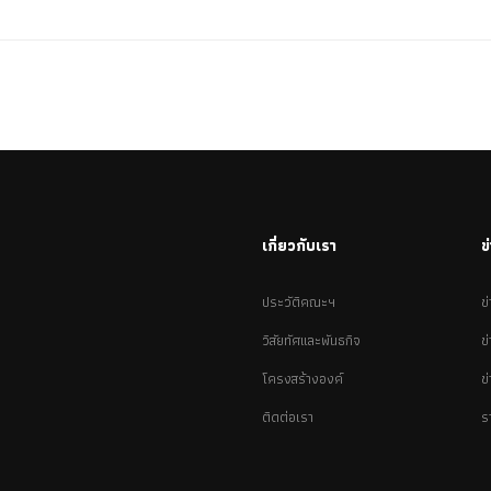
เกี่ยวกับเรา
ข
ประวัติคณะฯ
ข
วิสัยทัศและพันธกิจ
ข
โครงสร้างองค์
ข
ติดต่อเรา
ร