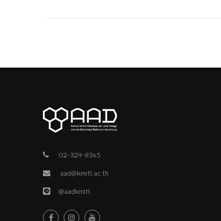
02-329-8365
aad@kmitl.ac.th
@aadkmitl