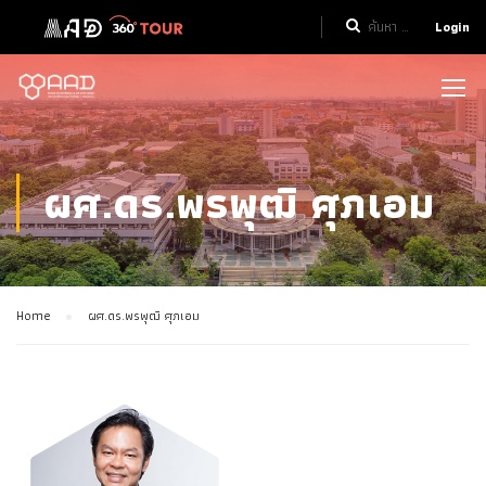
Login
ผศ.ดร.พรพุฒิ ศุภเอม
Home
ผศ.ดร.พรพุฒิ ศุภเอม