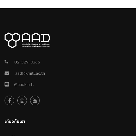
02-329-8365
aad@kmitl.ac.th
@aadkmitl
เกี่ยวกับเรา