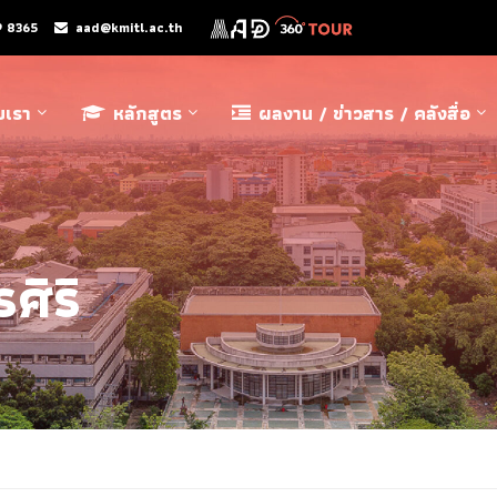
9 8365
aad@kmitl.ac.th
ับเรา
หลักสูตร
ผลงาน / ข่าวสาร / คลังสื่อ
ศิริ