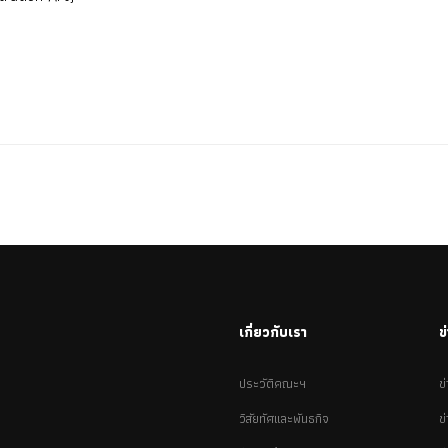
เกี่ยวกับเรา
ข
ประวัติคณะฯ
ข
วิสัยทัศและพันธกิจ
ข