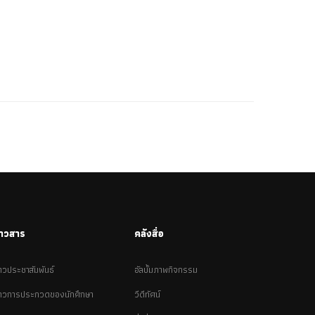
่าวสาร
คลังสื่อ
่าวประชาสัมพันธ์
อัลบั้มภาพกิจกรรม
่าวการประกวดของนักศึกษา
วีดีทัศน์