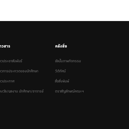
่าวสาร
คลังสื่อ
่าวประชาสัมพันธ์
อัลบั้มภาพกิจกรรม
่าวการประกวดของนักศึกษา
วีดีทัศน์
่าวประกาศ
สื่อสิ่งพิมพ์
างวัล/ผลงาน นักศึกษา/อาจารย์
ตราสัญลักษณ์คณะฯ