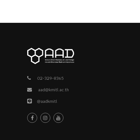
02-329-8365
aad@kmitl.ac.th
@aadkmitl