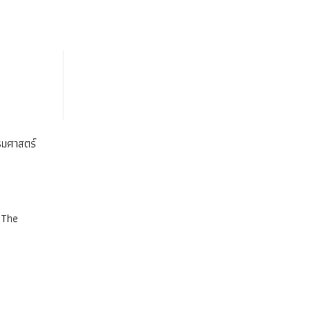
รมศาสตร์
 The