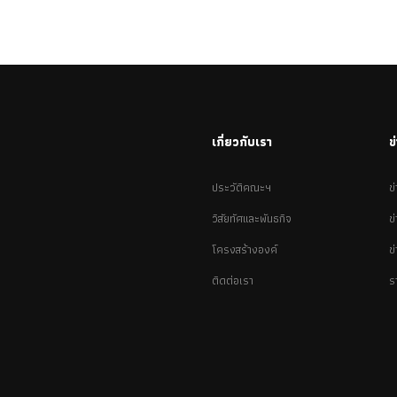
เกี่ยวกับเรา
ข
ประวัติคณะฯ
ข
วิสัยทัศและพันธกิจ
ข
โครงสร้างองค์
ข
ติดต่อเรา
ร