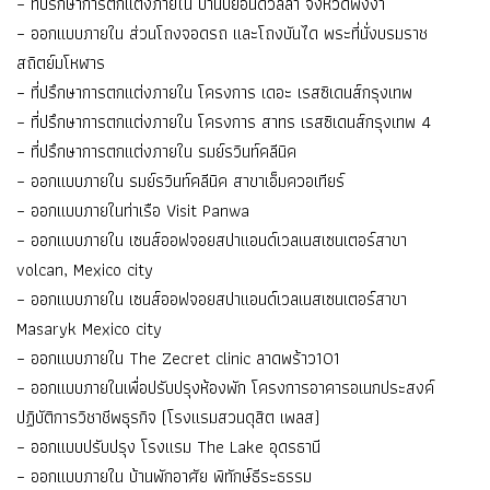
– ที่ปรึกษาการตกแต่งภายใน บ้านบียอนด์วิลล่า จังหวัดพังงา
– ออกแบบภายใน ส่วนโถงจอดรถ และโถงบันได พระที่นั่งบรมราช
สถิตย์มโหฬาร
– ที่ปรึกษาการตกแต่งภายใน โครงการ เดอะ เรสซิเดนส์กรุงเทพ
– ที่ปรึกษาการตกแต่งภายใน โครงการ สาทร เรสซิเดนส์กรุงเทพ 4
– ที่ปรึกษาการตกแต่งภายใน รมย์รวินท์คลีนิค
– ออกแบบภายใน รมย์รวินท์คลีนิค สาขาเอ็มควอเทียร์
– ออกแบบภายในท่าเรือ Visit Panwa
– ออกแบบภายใน เซนส์ออฟจอยสปาแอนด์เวลเนสเซนเตอร์สาขา
volcan, Mexico city
– ออกแบบภายใน เซนส์ออฟจอยสปาแอนด์เวลเนสเซนเตอร์สาขา
Masaryk Mexico city
– ออกแบบภายใน The Zecret clinic ลาดพร้าว101
– ออกแบบภายในเพื่อปรับปรุงห้องพัก โครงการอาคารอเนกประสงค์
ปฏิบัติการวิชาชีพธุรกิจ (โรงแรมสวนดุสิต เพลส)
– ออกแบบปรับปรุง โรงแรม The Lake อุดรธานี
– ออกแบบภายใน บ้านพักอาศัย พิทักษ์ธีระธรรม