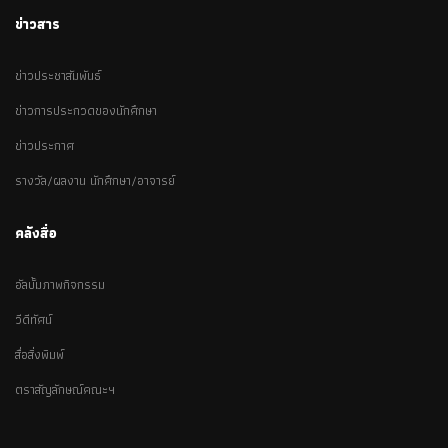
ข่าวสาร
ข่าวประชาสัมพันธ์
ข่าวการประกวดของนักศึกษา
ข่าวประกาศ
รางวัล/ผลงาน นักศึกษา/อาจารย์
คลังสื่อ
อัลบั้มภาพกิจกรรม
วีดีทัศน์
สื่อสิ่งพิมพ์
ตราสัญลักษณ์คณะฯ