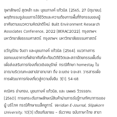
จุฬาลักษณ์ สุดหล้า และ นุชนภางค์ แก้วนิล. (2565, 27 มิถุนายน).
พฤติกรรมรูปแบบการใช้ชีวิตและความต้องการพื้นที่กิจกรรมของผู้
อาศัยตามแนวความคิดปกติใหม่. Built Environment Research
Associates Conference, 2022 (BERAC2022). กรุงเทพฯ:
มหาวิทยาลัยธรรมศาสตร์. กรุงเทพฯ: มหาวิทยาลัยธรรมศาสตร์
ขวัญรัตน จินดา และนุชนภางค์ แก้วนิล. (2564). แนวทางการ
ออกแบบอาคารที่พักอาศัยที่สะท้อนวิถีชีวิตและสถาปัตยกรรมพื้นถิ่น
เพื่อส่งเสริมการท่องเที่ยวเชิงอนุรักษ์: กรณีศึกษา homestay ใน
อาณาบริเวณทะเลสาปฮาลาบาลา ถึง อ.เบตง จ.ยะลา. วารสารเพื่อ
การพัฒนาการท่องเที่ยวสู่ความยั่งยืน. 3(1). 54-68.
คณิศร อ่างทอง, นุชนภางค์ แก้วนิล, และ นพพร วิวรรธกะ.
(2560). การยกระดับภาพลักษณ์สินค้าผ่านการรับรู้ทางทัศนาการของ
ผู้ บริโภค กรณีศึกษาแบล็คชูการ์.
Veridian E-Journal, Silpakorn
University.
10(3) เดือนกันยายน – ธันวาคม ฉบับภาษาไทย สาขา