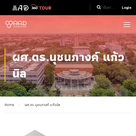
Login
ผศ.ดร.นุชนภางค์ แก้ว
นิล
Home
ผศ.ดร.นุชนภางค์ แก้วนิล