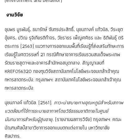
(environment and behavior)
งานวิจัย
ชุมพร มูรพันธุ์, ธนารักษ์ จันทรประสิทธิ์, นุชนภางค์ แก้วนิล, วีระยุต
ขุ้ยศร, ปวิณ รุจิเกียรติกำจร, วัชราธร เพ็ญศศิธร และ ธิติพันธุ์ ตริ
ตระการ (2563) แนวทางการออกแบบพื้นที่เรียนรู้ที่ส่งเสริมทักษะการ
เรียนรู้ในศตวรรษที่ 21 กรณีศึกษาอาคารเรียนรวมสมเด็จพระเทพ
รัตนราชสุดาฯและอาคารสำนักหอสมุดกลาง. สัญญาเลขที่
KREF056320 กองทุนวิจัยสถาบันเทคโนโลยีพระจอมเกล้าเจ้าคุณ
ทหารลาดกระบัง. กรุงเทพฯ: สถาบันเทคโนโลยีพระจอมเกล้าเจ้าคุณ
ทหารลาดกระบัง.
นุชนภางค์ แก้วนิล. (2561).
ภาวะน่าสบายทางอุณหภูมิสำหรับสภาพ
แวดล้อมที่ใช้การระบายอากาศโดยวิธีธรรมชาติภายในศูนย์
นันทนาการสำหรับผู้สูงอายุ.
(รายงานผลการวิจัย) กรุงเทพฯ: คณะ
มัณฑนศิลป์สาขาวิชาการออกแบบตกแต่งภายใน มหาวิทยาลัย
ศิลปากร.