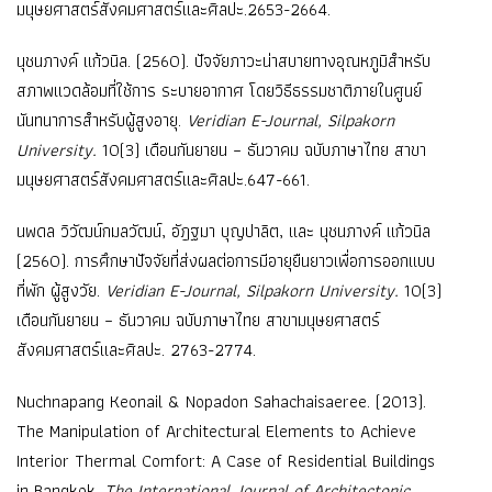
มนุษยศาสตร์สังคมศาสตร์และศิลปะ.2653-2664.
นุชนภางค์ แก้วนิล. (2560). ปัจจัยภาวะน่าสบายทางอุณหภูมิสำหรับ
สภาพแวดล้อมที่ใช้การ ระบายอากาศ โดยวิธีธรรมชาติภายในศูนย์
นันทนาการสำหรับผู้สูงอายุ.
Veridian E-Journal, Silpakorn
University.
10(3) เดือนกันยายน – ธันวาคม ฉบับภาษาไทย สาขา
มนุษยศาสตร์สังคมศาสตร์และศิลปะ.647-661.
นพดล วิวัฒน์กมลวัฒน์, อัฎฐมา บุญปาลิต, และ นุชนภางค์ แก้วนิล
(2560). การศึกษาปัจจัยที่ส่งผลต่อการมีอายุยืนยาวเพื่อการออกแบบ
ที่พัก ผู้สูงวัย.
Veridian E-Journal, Silpakorn University.
10(3)
เดือนกันยายน – ธันวาคม ฉบับภาษาไทย สาขามนุษยศาสตร์
สังคมศาสตร์และศิลปะ. 2763-2774.
Nuchnapang Keonail & Nopadon Sahachaisaeree. (2013).
The Manipulation of Architectural Elements to Achieve
Interior Thermal Comfort: A Case of Residential Buildings
in Bangkok.
The International Journal of Architectonic,