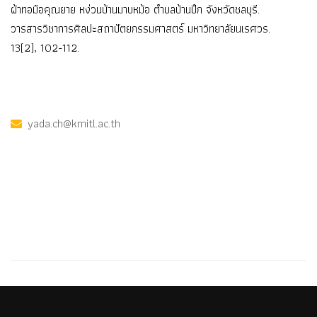
ผ้าทอมือคุณยาย หง่วนบ้านมาบหม้อ ตำบลบ้านปึก จังหวัดชลบุรี.
วารสารวิชาการศิลปะสถาปัตยกรรมศาสตร์ มหาวิทยาลัยนเรศวร.
13(2), 102-112.
yada.ch@kmitl.ac.th