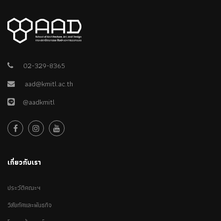
02-329-8365
aad@kmitl.ac.th
@aadkmitl
เกี่ยวกับเรา
ประวัติคณะฯ
วิสัยทัศและพันธกิจ