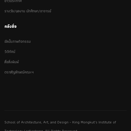
ข่าวประกาศ
รางวัล/ผลงาน นักศึกษา/อาจารย์
คลังสื่อ
อัลบั้มภาพกิจกรรม
วีดีทัศน์
สื่อสิ่งพิมพ์
ตราสัญลักษณ์คณะฯ
School of Architecture, Art, and Design - King Mongkut's Institute of
Technology Ladkrabang. All Rights Reserved.