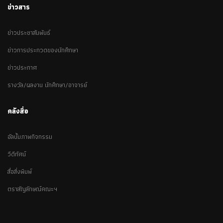
ข่าวสาร
ข่าวประชาสัมพันธ์
ข่าวการประกวดของนักศึกษา
ข่าวประกาศ
รางวัล/ผลงาน นักศึกษา/อาจารย์
คลังสื่อ
อัลบั้มภาพกิจกรรม
วีดีทัศน์
สื่อสิ่งพิมพ์
ตราสัญลักษณ์คณะฯ